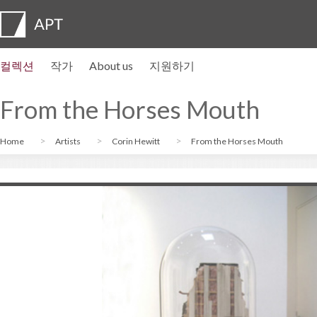
컬렉션
작가
About us
지원하기
작가 프로필
전시
지원하기
Artist pension trust
자주묻는질문
자문위원회
APT Institute
뉴스센터
Regional directors
Contact us
From the Horses Mouth
Home
Artists
Corin Hewitt
From the Horses Mouth