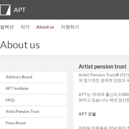
컬렉션
작가
About us
지원하기
작가 프로필
전시
지원하기
Artist pension trust
자주묻는질문
자문위원회
APT Institute
뉴스센터
Regional directors
Contact us
About us
Artist pension trust
Artist Pension Tru
Advisory Board
게 장기적인 경제적 안정과 
APT Institute
APT는 75개국 출신의 2,
유하고 있습니다. 매년 엄선된
FAQs
Artist Pension Trust
APT 모델
Press Room
위탁된 작품들은 20년 동안