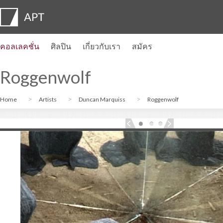
คอลเลคชั่น
ศิลปิน
เกี่ยวกับเรา
สมัคร
โปรไฟล์ของศิลปิน
นิทรรศการ
สมัคร
Artist pension trust
คำถามที่พบบ่อย
คณะที่ปรึกษา
APT Institute
ห้องข่าว
Regional directors
ติดต่อเรา
Roggenwolf
Home
Artists
Duncan Marquiss
Roggenwolf