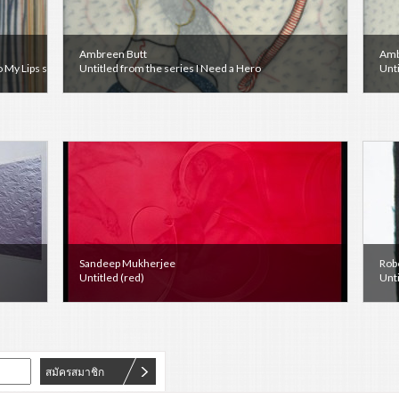
Ambreen Butt
Amb
 My Lips series)
Untitled from the series I Need a Hero
Unti
Sandeep Mukherjee
Rob
Untitled (red)
Unti
สมัครสมาชิก