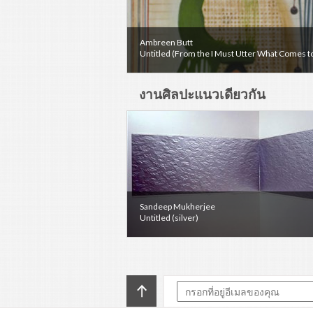
Ambreen Butt
Untitled (From the I Must Utter What Comes to
งานศิลปะแนวเดียวกัน
Sandeep Mukherjee
Untitled (silver)