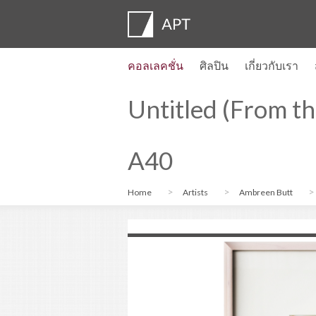
คอลเลคชั่น
ศิลปิน
เกี่ยวกับเรา
โปรไฟล์ของศิลปิน
นิทรรศการ
สมัคร
Artist pension trust
คำถามที่พบบ่อย
คณะที่ปรึกษา
APT Institute
ห้องข่าว
Regional directors
ติดต่อเรา
Untitled (From th
A40
Home
Artists
Ambreen Butt