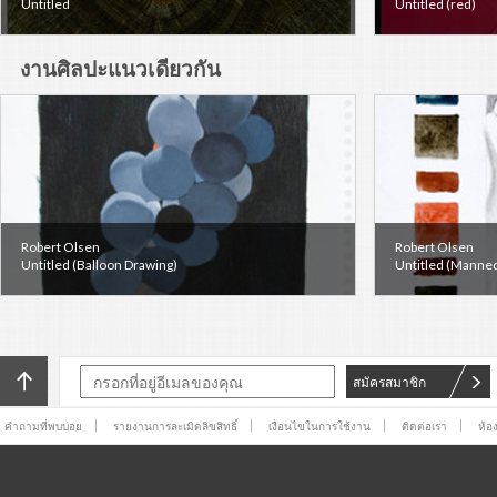
Untitled
Untitled (red)
งานศิลปะแนวเดียวกัน
Robert Olsen
Robert Olsen
Untitled (Balloon Drawing)
Untitled (Manne
สมัครสมาชิก
คำถามที่พบบ่อย
รายงานการละเมิดลิขสิทธิ์
เงื่อนไขในการใช้งาน
ติดต่อเรา
ห้อ