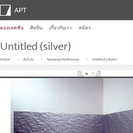
คอลเลคชั่น
ศิลปิน
เกี่ยวกับเรา
สมัคร
โปรไฟล์ของศิลปิน
นิทรรศการ
สมัคร
Artist pension trust
คำถามที่พบบ่อย
คณะที่ปรึกษา
APT Institute
ห้องข่าว
Regional directors
ติดต่อเรา
Untitled (silver)
Home
Artists
Sandeep Mukherjee
Untitled (silver)