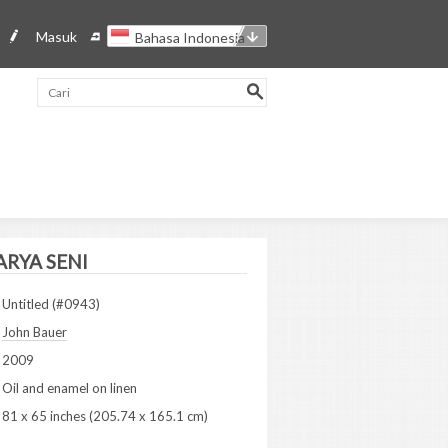
Masuk
Bahasa Indonesia
ARYA SENI
Untitled (#0943)
John Bauer
2009
Oil and enamel on linen
81 x 65 inches (205.74 x 165.1 cm)