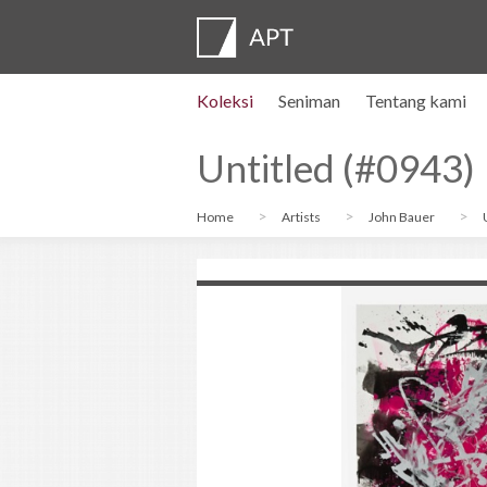
Koleksi
Seniman
Tentang kami
Profil seniman
Pameran
DAFTAR
Artist pension trust
FAQ
Dewan penasihat
APT Institute
Ruang pers
Regional directors
Hubungi kami
Untitled (#0943)
Home
Artists
John Bauer