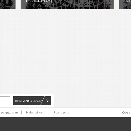
Untitled (#0821)
Unti
BERLANGGANAN
n penggunaan
Hubungi kami
Ruang pers
© APT