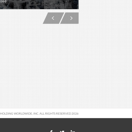
tled
Untitled (#0822)
 HOLDING WORLDWIDE, INC. ALL RIGHTS RESERVED 2026