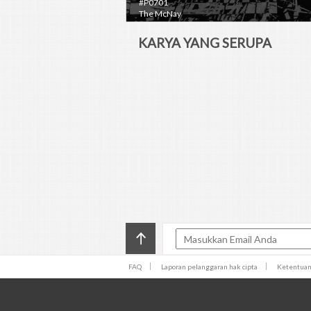
#P0701
The McNay
KARYA YANG SERUPA
FAQ
Laporan pelanggaran hak cipta
Ketentua