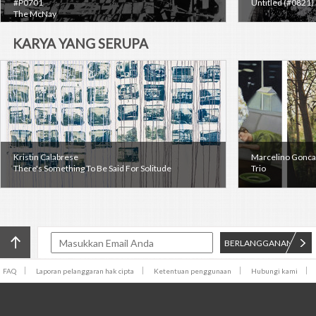
#P0701
Untitled (#0821)
The McNay
KARYA YANG SERUPA
Kristin Calabrese
Marcelino Gonca
There's Something To Be Said For Solitude
Trio
BERLANGGANAN
FAQ
Laporan pelanggaran hak cipta
Ketentuan penggunaan
Hubungi kami