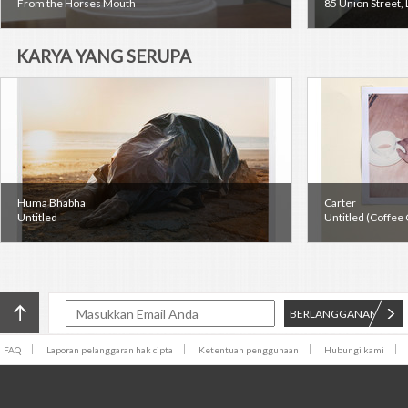
From the Horses Mouth
85 Union Street,
KARYA YANG SERUPA
Huma Bhabha
Carter
Untitled
Untitled (Coffee
BERLANGGANAN
FAQ
Laporan pelanggaran hak cipta
Ketentuan penggunaan
Hubungi kami