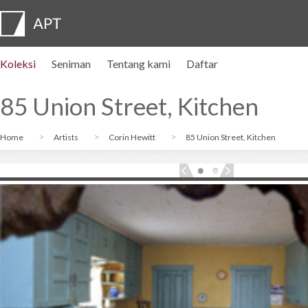
Koleksi
Seniman
Tentang kami
Daftar
Profil seniman
Pameran
DAFTAR
Artist pension trust
FAQ
Dewan penasihat
APT Institute
Ruang pers
Regional directors
Hubungi kami
85 Union Street, Kitchen
Home
Artists
Corin Hewitt
85 Union Street, Kitchen