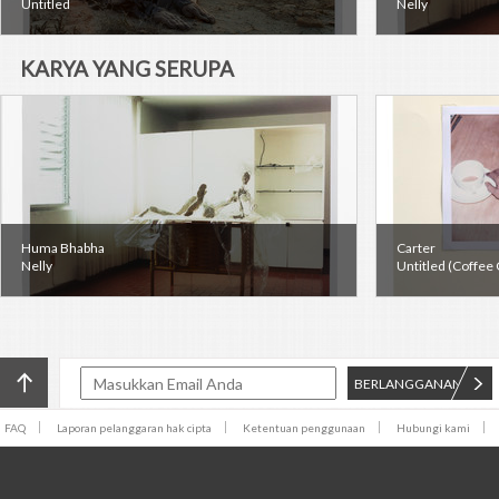
Untitled
Nelly
KARYA YANG SERUPA
Huma Bhabha
Carter
Nelly
Untitled (Coffee
BERLANGGANAN
FAQ
Laporan pelanggaran hak cipta
Ketentuan penggunaan
Hubungi kami