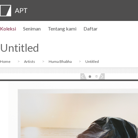
Koleksi
Seniman
Tentang kami
Daftar
Profil seniman
Pameran
DAFTAR
Artist pension trust
FAQ
Dewan penasihat
APT Institute
Ruang pers
Regional directors
Hubungi kami
Untitled
Home
Artists
Huma Bhabha
Untitled