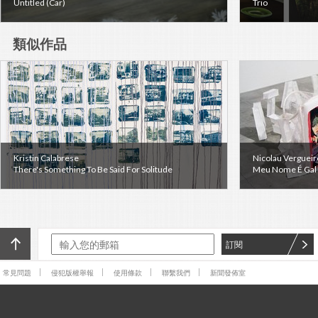
Untitled (Car)
Trio
類似作品
Kristin Calabrese
Nicolau Vergueir
There's Something To Be Said For Solitude
Meu Nome É Gal (
訂閱
常見問題
侵犯版權舉報
使用條款
聯繫我們
新聞發佈室