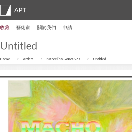
收藏
藝術家
關於我們
申請
藝術家簡介
展覽
申請
藝術家信託基金
常見問題
顧問委員會
APT Institute
新聞發佈室
Regional directors
聯繫我們
Untitled
Home
Artists
Marcelino Goncalves
Untitled