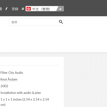
冊
登錄
中文（繁體)
Filter City Audio
Knut Åsdam
2002
Installation with audio & plan
1 x 1 x 1 inches (2.54 x 2.54 x 2.54
cm)