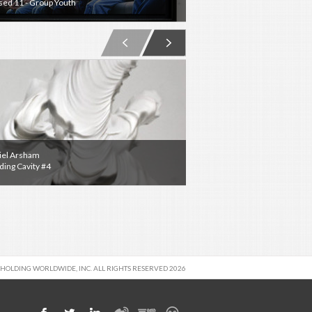
sed 11 - Group Youth
Blissed 6 - Around Phon
iel Arsham
Danica Phelps
ding Cavity #4
Brooklyn
 HOLDING WORLDWIDE, INC. ALL RIGHTS RESERVED 2026