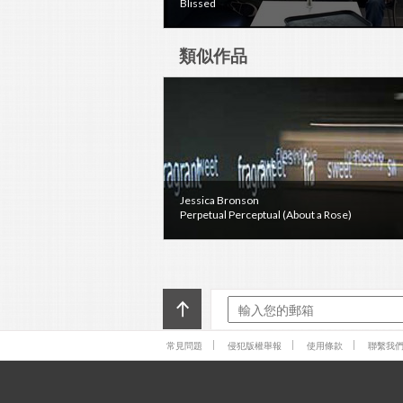
Blissed
類似作品
Jessica Bronson
Perpetual Perceptual (About a Rose)
常見問題
侵犯版權舉報
使用條款
聯繫我