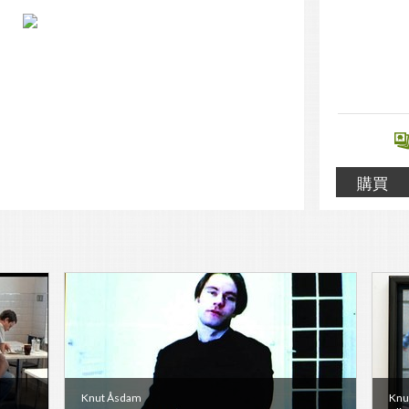
購買
Knut Åsdam
Knu