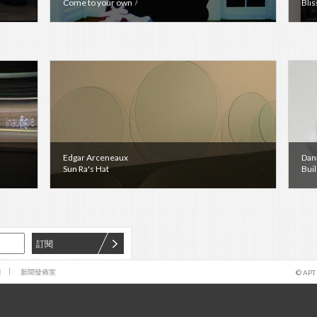
Come to your own
Blis
Edgar Arceneaux
Dan
Sun Ra's Hat
Buil
訂閱
們
新聞發佈室
© APT