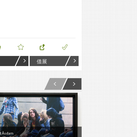
借展
t Åsdam
Knut Åsdam