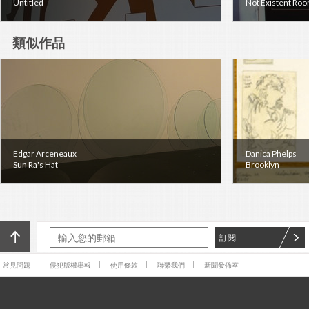
Untitled
Not Existent Room
類似作品
Edgar Arceneaux
Danica Phelps
Sun Ra's Hat
Brooklyn
訂閱
常見問題
侵犯版權舉報
使用條款
聯繫我們
新聞發佈室