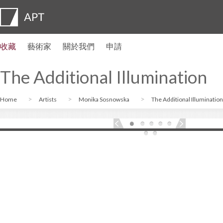
收藏
藝術家
關於我們
申請
藝術家簡介
展覽
申請
藝術家信託基金
常見問題
顧問委員會
APT Institute
新聞發佈室
Regional directors
聯繫我們
The Additional Illumination
Home
Artists
Monika Sosnowska
The Additional Illumination