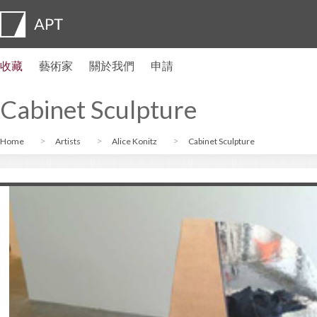
收藏
藝術家
關於我們
申請
藝術家簡介
展覽
申請
藝術家信託基金
常見問題
顧問委員會
APT Institute
新聞發佈室
Regional directors
聯繫我們
Cabinet Sculpture
Home
Artists
Alice Konitz
Cabinet Sculpture