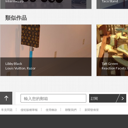
Intermezzo
Taco Stand
類似作品
Libby Black
Taft Green
Louis Vuitton, Razor
Reaction Facets: 
訂閱
常見問題
侵犯版權舉報
使用條款
聯繫我們
新聞發佈室