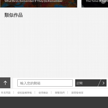
What Birds Remember If They Do Remember
The Time of Tall 
類似作品
訂閱
常見問題
侵犯版權舉報
使用條款
聯繫我們
新聞發佈室