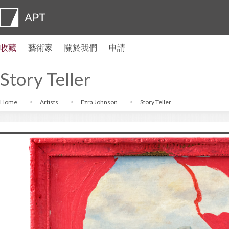
收藏
藝術家
關於我們
申請
藝術家簡介
展覽
申請
藝術家信託基金
常見問題
顧問委員會
APT Institute
新聞發佈室
Regional directors
聯繫我們
Story Teller
Home
Artists
Ezra Johnson
Story Teller