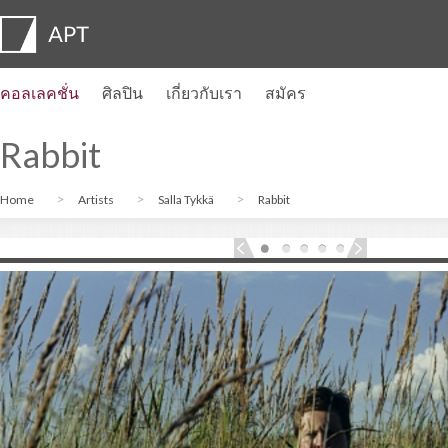
คอลเลคชั่น
ศิลปิน
เกี่ยวกับเรา
สมัคร
โปรไฟล์ของศิลปิน
นิทรรศการ
สมัคร
Artist pension trust
คำถามที่พบบ่อย
คณะที่ปรึกษา
APT Institute
ห้องข่าว
Regional directors
ติดต่อเรา
Rabbit
Home
Artists
Salla Tykkä
Rabbit