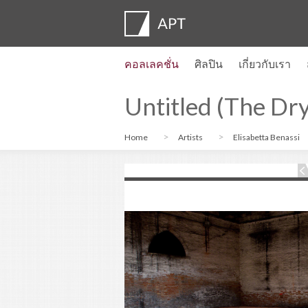
คอลเลคชั่น
ศิลปิน
เกี่ยวกับเรา
โปรไฟล์ของศิลปิน
นิทรรศการ
สมัคร
Artist pension trust
คำถามที่พบบ่อย
คณะที่ปรึกษา
APT Institute
ห้องข่าว
Regional directors
ติดต่อเรา
Untitled (The Dry
Home
Artists
Elisabetta Benassi