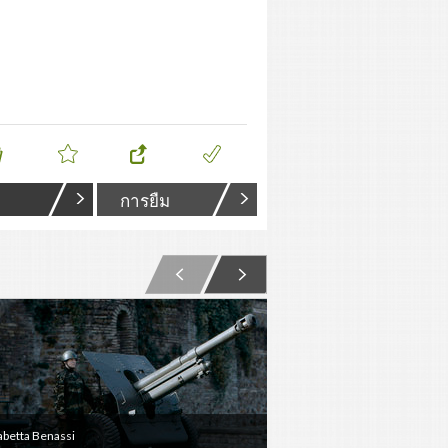
การยืม
abetta Benassi
Elisabetta Benassi