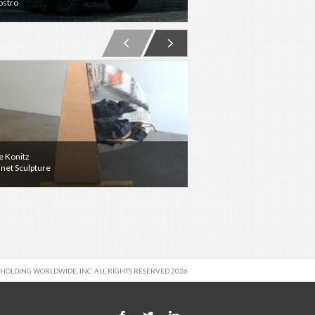
ostro
MIRAGES (#1,#2,#3)
e Konitz
Marnie Weber
stribution, Holding Light, Memory of Vermeer
inet Sculpture
Dollhouse
 HOLDING WORLDWIDE, INC. ALL RIGHTS RESERVED 2026