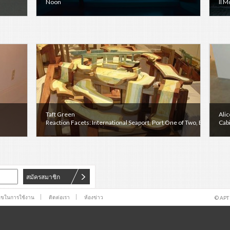
Noon
Il M
Taft Green
Alic
Reaction Facets: International Seaport, Port One of Two, Energy Di
Cab
สมัครสมาชิก
นไขในการใช้งาน
ติดต่อเรา
ห้องข่าว
© APT