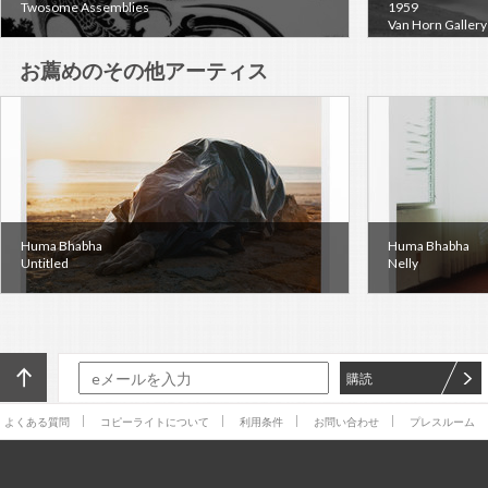
Twosome Assemblies
1959
Van Horn Gallery
お薦めのその他アーティス
ト作品
Huma Bhabha
Huma Bhabha
Untitled
Nelly
購読
よくある質問
コピーライトについて
利用条件
お問い合わせ
プレスルーム