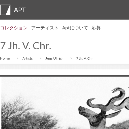
コレクション
アーティスト
Aptについて
応募
プロフィール
展覧会
応募
Artist pension trust
よくある質問
アドバイザリーメンバー
APT Institute
プレスルーム
Regional directors
お問い合わせ
7 Jh. V. Chr.
Home
Artists
Jens Ullrich
7 Jh. V. Chr.