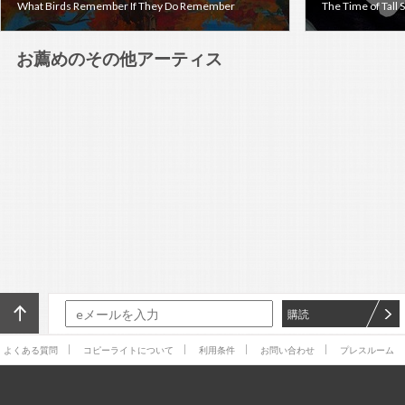
What Birds Remember If They Do Remember
The Time of Tall 
お薦めのその他アーティス
ト作品
購読
よくある質問
コピーライトについて
利用条件
お問い合わせ
プレスルーム