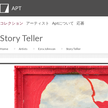
コレクション
アーティスト
Aptについて
応募
プロフィール
展覧会
応募
Artist pension trust
よくある質問
アドバイザリーメンバー
APT Institute
プレスルーム
Regional directors
お問い合わせ
Story Teller
Home
Artists
Ezra Johnson
Story Teller