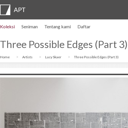
Koleksi
Seniman
Tentang kami
Daftar
Profil seniman
Pameran
DAFTAR
Artist pension trust
FAQ
Dewan penasihat
APT Institute
Ruang pers
Regional directors
Hubungi kami
Three Possible Edges (Part 3)
Home
Artists
Lucy Skaer
Three Possible Edges (Part 3)