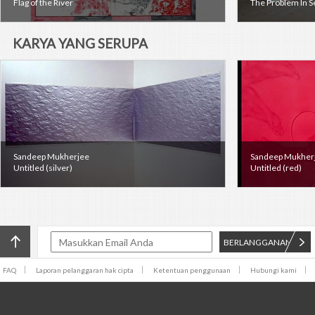
Flag of the River
The Problem In S
KARYA YANG SERUPA
Sandeep Mukherjee
Sandeep Mukher
Untitled (silver)
Untitled (red)
BERLANGGANAN
FAQ
Laporan pelanggaran hak cipta
Ketentuan penggunaan
Hubungi kami