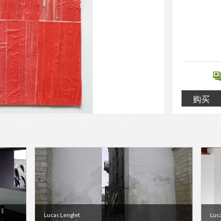
购买
Lucas Lenglet
Luc