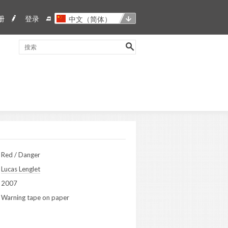
册
登录
中文（简体）
Red / Danger
Lucas Lenglet
2007
Warning tape on paper