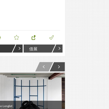
借展
as Lenglet
Lucas Lenglet