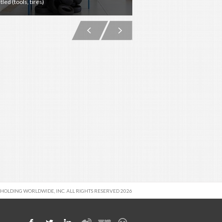
tled (tools, tires)
UNTITLED (NETTING)
APT Leipzig Storage
 HOLDING WORLDWIDE, INC. ALL RIGHTS RESERVED 2026