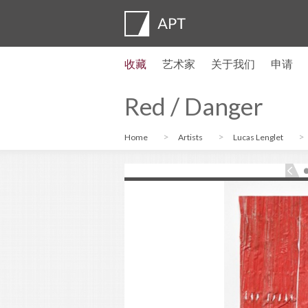
收藏
艺术家
关于我们
申请
艺术家简介
展览
申请
艺术家信托基金
常见问题
顾问委员会
APT Institute
新闻发布室
Regional directors
联系我们
Red / Danger
Home
Artists
Lucas Lenglet