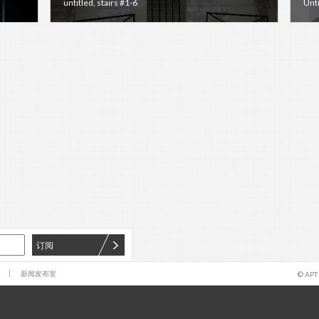
untitled, stairs #1-6
Unti
订阅
们
新闻发布室
© APT