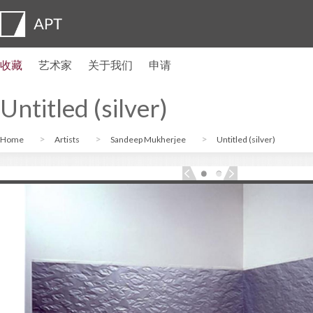
收藏
艺术家
关于我们
申请
艺术家简介
展览
申请
艺术家信托基金
常见问题
顾问委员会
APT Institute
新闻发布室
Regional directors
联系我们
Untitled (silver)
Home
Artists
Sandeep Mukherjee
Untitled (silver)