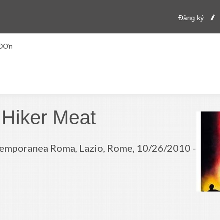
Đăng ký
 ĐƠn
G
 Hiker Meat
mporanea Roma, Lazio, Rome, 10/26/2010 -