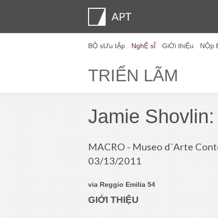
BỘ sƯu tẬp
NghỆ sĨ
GiỚi thiỆu
NỘp
HỒ sƠ nghỆ sĨ
TriỂn lÃm
NỘP ĐƠN
Artist pension trust
CÂU HỎI THƯỜN
Ban tƯ vẤn
APT Institute
Phòng họp báo
Regional directors
LiÊn hỆ
TRIỂN LÃM
GẶP
Jamie Shovlin:
MACRO - Museo d`Arte Conte
03/13/2011
via Reggio Emilia 54
GIỚI THIỆU