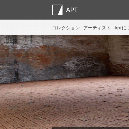
コレクション
アーティスト
Apt
プロフィール
展覧会
応募
Artist pens
よくある質
アドバイザ
APT Institu
プレスルー
Regional di
お問い合わ