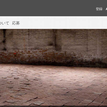
登録
について
応募
ion trust
問
リーメンバー
te
ム
rectors
せ