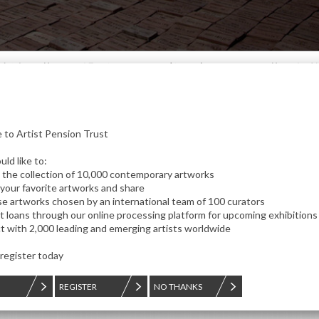
地域と世界に繋げる、現代美術家のための世界規
to Artist Pension Trust
uld like to:
 the collection of 10,000 contemporary artworks
 your favorite artworks and share
se artworks chosen by an international team of 100 curators
t loans through our online processing platform for upcoming exhibitions
t with 2,000 leading and emerging artists worldwide
Duncan Marquiss
Jas
 register today
Rain Structure
Tria
REGISTER
NO THANKS