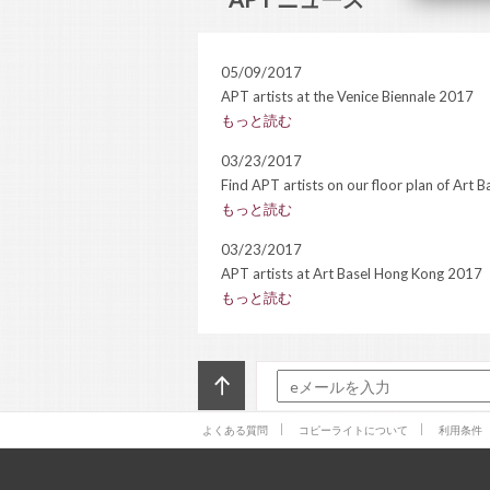
05/09/2017
APT artists at the Venice Biennale 2017
もっと読む
03/23/2017
Find APT artists on our floor plan of Art
もっと読む
03/23/2017
APT artists at Art Basel Hong Kong 2017
もっと読む
02/21/2017
NASAN TUR | Berlin Art Link
もっと読む
02/15/2017
よくある質問
コピーライトについて
利用条件
Douglas Gordon Accepts France’s Highest
Far-Right Populist Mar...