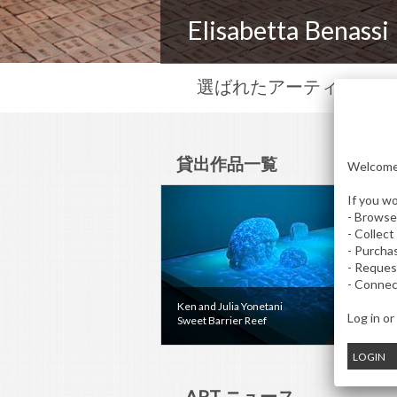
Elisabetta Benassi
選ばれたアーティストを
貸出作品一覧
Welcome 
If you wo
- Browse
- Collect
- Purcha
- Reques
- Connec
Ken and Julia Yonetani
Log in or
Sweet Barrier Reef
LOGIN
APT ニュース