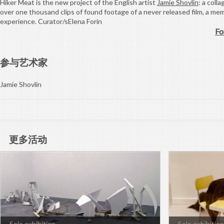
Hiker Meat is the new project of the English artist
Jamie Shovlin
: a colla
over one thousand clips of found footage of a never released film, a mem
experience. Curator/sElena Forin
Fo
参与艺术家
Jamie Shovlin
更多活动
Solo exhibition
Solo exhibition